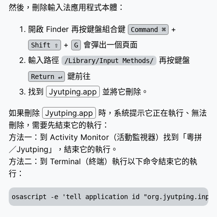
然後，刪除輸入法應用程式本體：
開啟 Finder 再按鍵盤組合鍵
+
Command ⌘
+
會彈出一個頁面
Shift ⇧
G
輸入路徑
再按鍵盤
/Library/Input Methods/
鍵前往
Return ↵
找到
Jyutping.app
並將它刪除。
如果刪除
Jyutping.app
時，系統提示它正在執行、無法
刪除，需要先結束它的執行：
方法一：到 Activity Monitor（活動監視器）找到「粵拼
／Jyutping」，結束它的執行。
方法二：到 Terminal（終端）執行以下命令結束它的執
行：
osascript -e 'tell application id "org.jyutping.inpu