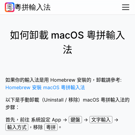
粵拼輸入法
常問問題
資源彙集
支持作者
關於
Android
iOS
macOS
Windows
HarmonyOS
普通話・繁
如何卸載 macOS 粵拼輸入
法
如果你的輸入法是用 Homebrew 安裝的，卸載請參考:
Homebrew 安裝 macOS 粵拼輸入法
以下是手動卸載（Uninstall / 移除）macOS 粵拼輸入法的
步驟：
首先，前往 系統設定 App →
鍵盤
→
文字輸入
→
輸入方式
，移除
粵拼
。