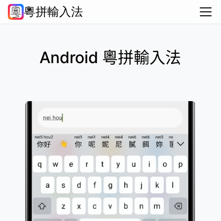
粵拼輸入法
常問問題
資源彙集
支持作者
關於
Android
iOS
macOS
Windows
HarmonyOS
普通話・繁
Android 粵拼輸入法