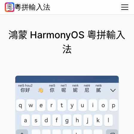
粵拼輸入法
常問問題
資源彙集
支持作者
關於
Android
iOS
macOS
Windows
HarmonyOS
普通話・繁
鴻蒙 HarmonyOS 粵拼輸入
法